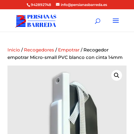
942892748
info@persianasbarreda.es
Inicio
/
Recogedores
/
Empotrar
/ Recogedor
empotrar Micro-small PVC blanco con cinta 14mm