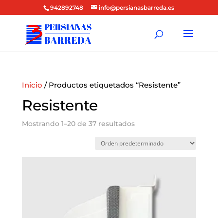
942892748
info@persianasbarreda.es
Inicio
/ Productos etiquetados “Resistente”
Resistente
Mostrando 1–20 de 37 resultados