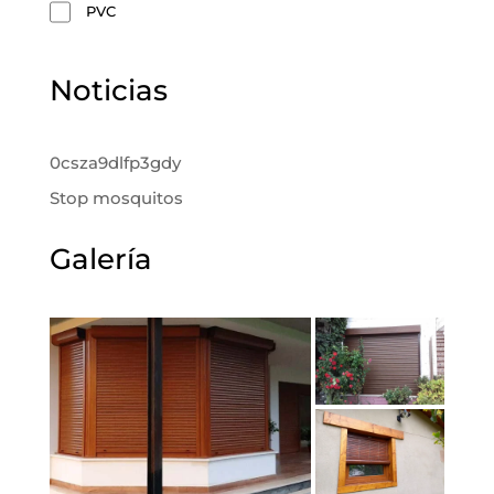
PVC
Noticias
0csza9dlfp3gdy
Stop mosquitos
Galería