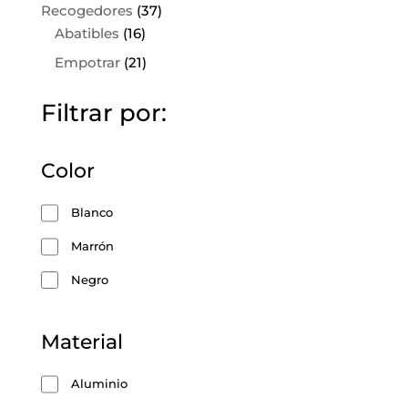
37
Recogedores
37
16
productos
Abatibles
16
productos
21
Empotrar
21
productos
Filtrar por:
Color
Blanco
Marrón
Negro
Material
Aluminio