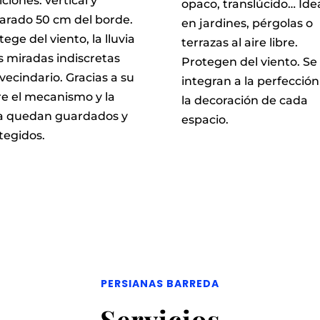
iciones: vertical y
opaco, translúcido… Ide
arado 50 cm del borde.
en jardines, pérgolas o
tege del viento, la lluvia
terrazas al aire libre.
as miradas indiscretas
Protegen del viento. Se
 vecindario. Gracias a su
integran a la perfección
re el mecanismo y la
la decoración de cada
a quedan guardados y
espacio.
tegidos.
PERSIANAS BARREDA
Servicios