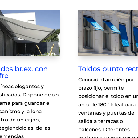
ldos br.ex. con
Toldos punto rec
fre
Conocido también por
líneas elegantes y
brazo fijo, permite
isticadas. Dispone de un
posicionar el toldo en u
tema para guardar el
arco de 180º. Ideal para
anismo y la lona
ventanas y puertas de
tro de un cajón,
salida a terrazas o
tegiendolo así de las
balcones. Diferentes
lemencias
materiales y mecanism