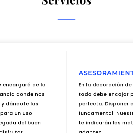
ASESORAMIEN
e encargará de la
En la decoración de 
stancia donde nos
todo debe encajar p
o y dándote las
perfecta. Disponer 
para un uso
fundamental. Nuest
llegada del buen
te indicarán los mat
disfrutar.
adapten.