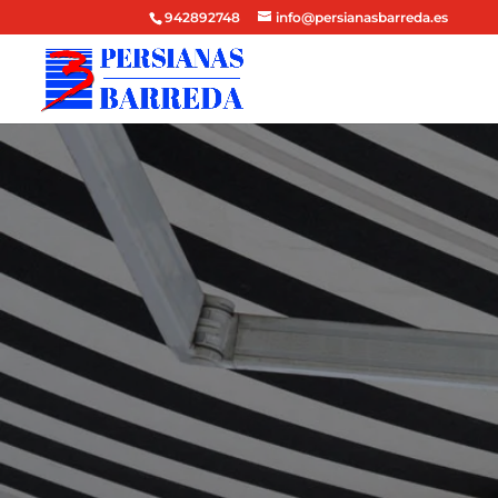
942892748
info@persianasbarreda.es