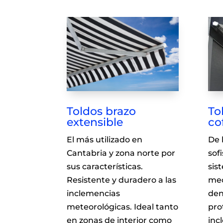
Toldos brazo
To
extensible
co
El más utilizado en
De 
Cantabria y zona norte por
sof
sus características.
sis
Resistente y duradero a las
mec
inclemencias
den
meteorológicas. Ideal tanto
pro
en zonas de interior como
inc