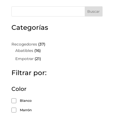
Buscar
Categorías
37
Recogedores
37
16
productos
Abatibles
16
productos
21
Empotrar
21
productos
Filtrar por:
Color
Blanco
Marrón