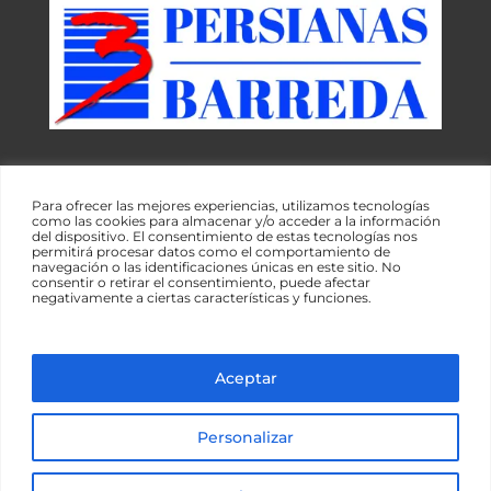
Tu empresa de confianza en Cantabria para instalaciones,
reparaciones y recambios de todo tipo de persianas. Toldos
y sistemas de protección solar.
Para ofrecer las mejores experiencias, utilizamos tecnologías
como las cookies para almacenar y/o acceder a la información
Gracias por visitar nuestra web
del dispositivo. El consentimiento de estas tecnologías nos
permitirá procesar datos como el comportamiento de
navegación o las identificaciones únicas en este sitio. No
consentir o retirar el consentimiento, puede afectar
negativamente a ciertas características y funciones.
Aceptar
© 2026 Persianas Barreda | Todos los derechos
reservados | Diseño web
Esencial Web
Personalizar
