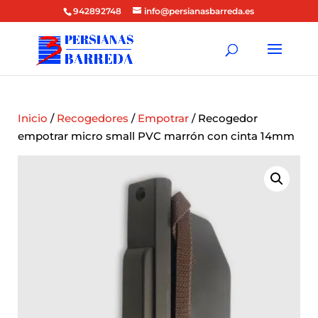
942892748
info@persianasbarreda.es
Inicio
/
Recogedores
/
Empotrar
/ Recogedor
empotrar micro small PVC marrón con cinta 14mm