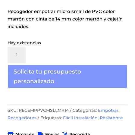
Recogedor empotrar micro small de PVC color
marrón con cinta de 14 mm color marrón y cajetín
incluidos.
Hay existencias
Recogedor
empotrar
micro
Solicita tu presupuesto
small
PVC
personalizado
marrón
con
cinta
14mm
SKU:
RECEMPPVCMSLLMR14
Categorías:
Empotrar
,
cantidad
Recogedores
Etiquetas:
Fácil instalación
,
Resistente
Almacén
Envíos
Recogida


